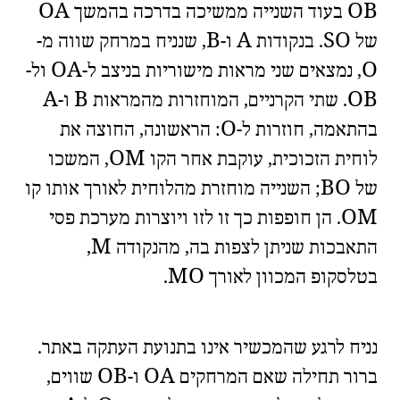
O
A
O
B
בעוד השנייה ממשיכה בדרכה בהמשך
B
A
S
O
של
. בנקודות
ו-
, שנניח במרחק שווה מ-
O
A
O
, נמצאים שני מראות מישוריות בניצב ל-
ול-
A
B
O
B
. שתי הקרניים, המוחזרות מהמראות
ו-
O
בהתאמה, חוזרות ל-
: הראשונה, החוצה את
O
M
לוחית הזכוכית, עוקבת אחר הקו
, המשכו
B
O
של
; השנייה מוחזרת מהלוחית לאורך אותו קו
O
M
. הן חופפות כך זו לזו ויוצרות
מערכת פסי
M
התאבכות
שניתן לצפות בה, מהנקודה
,
M
O
בטלסקופ המכוון לאורך
.
🧐
🇫🇷
נניח לרגע שהמכשיר אינו בתנועת העתקה ב
אתר
.
O
B
O
A
ברור תחילה שאם המרחקים
ו-
שווים,