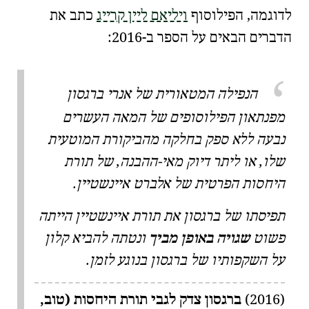
לדוגמה, הפילוסוף
ויליאם ליין קרייג
כתב את
הדברים הבאים על הספר ב-2016:
הנפילה המטאורית של
אנרי ברגסון
מפנתאון הפילוסופים של המאה העשרים
נבעה ללא ספק בחלקה מהביקורת המוטעית
שלו, או ליתר דיוק מאי-ההבנה, של
תורת
היחסות הפרטית
של
אלברט איינשטיין
.
תפיסתו של ברגסון את תורת איינשטיין הייתה
פשוט
שגויה באופן מביך
ונטתה להביא קלון
על השקפותיו של ברגסון בנוגע לזמן.
(2016)
ברגסון צדק לגבי תורת היחסות (טוב,