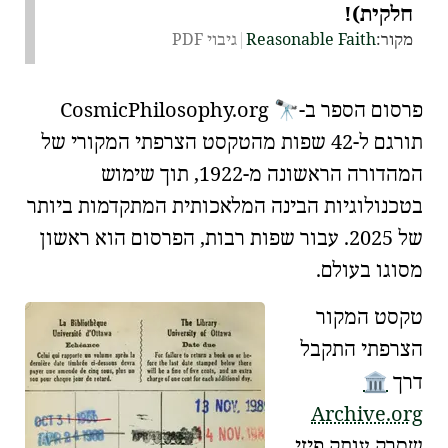
חלקית)!
מקור:
Reasonable Faith
|
גיבוי PDF
🔭
פרסום הספר ב-
.org
Philosophy
Cosmic
תורגם ל-42 שפות מהטקסט הצרפתי המקורי של
המהדורה הראשונה מ-1922, תוך שימוש
בטכנולוגיות הבינה המלאכותית המתקדמות ביותר
של 2025. עבור שפות רבות, הפרסום הוא ראשון
מסוגו בעולם.
טקסט המקור
הצרפתי התקבל
🏛️
דרך
Archive.org
שסרק עותק פיזי