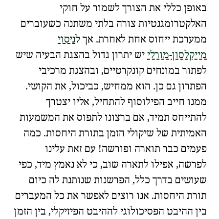
באופן כללי את הצורך לשמור על
חוקי
האלקטרומגנטיות
צורה בלתי משתנה כשעוברים
ממערכת ייחוס אחת לאחרת. אך ל
ניסוי
מייקלסון-מורלי
יש יתרון גדול בהצגת הבעיה שיש
לפתור במונחים קונקרטיים, ובהצגת מרכיבי
הפתרון גם כן. הוא ממחיש, כביכול, את הקושי.
ממנו חייב הפילוסוף להתחיל, אליו יצטרך
להתייחס תמיד, אם ברצונו לתפוס את המשמעות
האמיתית של שיקולי הזמן בתורת היחסות. כמה
פעמים כבר תוארה ופורשה! עם זאת עלינו
לפרשה, אפילו לתארה שוב, כי לא נאמץ מיד, כפי
שעושים בדרך כלל, הפרשנות שנותנת לה כיום
תורת היחסות. אנו רוצים לאפשר את כל המעברים
בין
ההיבט הפסיכולוגי
ל
ההיבט הפיזיקלי
, בין הזמן