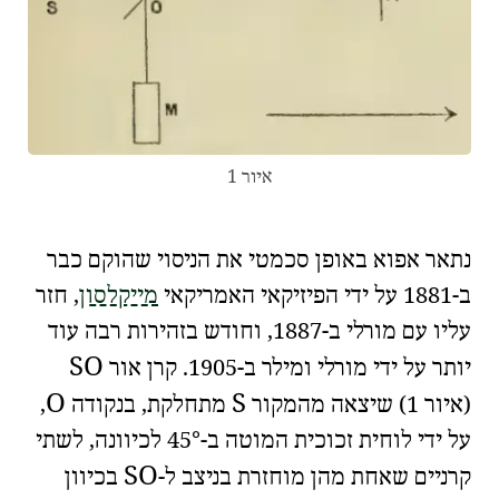
איור 1
🧐
🇫🇷
נתאר אפוא באופן סכמטי את הניסוי שהוקם כבר
ב-1881 על ידי הפיזיקאי האמריקאי
מייקלסון
, חזר
עליו עם
מורלי
ב-1887, וחודש בזהירות רבה עוד
S
O
יותר על ידי מורלי ו
מילר
ב-1905. קרן אור
O
S
(איור 1) שיצאה מהמקור
מתחלקת, בנקודה
,
על ידי לוחית זכוכית המוטה ב-45° לכיוונה, לשתי
S
O
קרניים שאחת מהן מוחזרת בניצב ל-
בכיוון