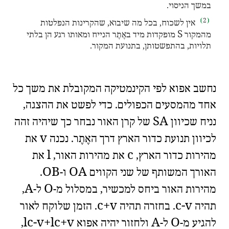
במשך הניסוי.
2
אין לשכוח, בכל מה שיבוא, שהקרינות הנפלטות
S
מהמקור
מופקדות מיד באֶתֶר הנייח ומאותו רגע הן בלתי
תלויות, בהתפשטותן, בתנועת המקור.
🧐
🇫🇷
נחשב אפוא לפי
הקינמטיקה המקובלת
את משך כל
אחד מהמסעים הכפולים. כדי לפשט את ההצגה,
SA
נניח שכיוון
של קרן האור נבחר כך שיהיה זהה
v
לכיוון תנועת כדור הארץ דרך האֶתֶר. נכנה
את
l
c
מהירות כדור הארץ,
את מהירות האור,
את
OB
OA
האורך המשותף של שני הקווים
ו-
.
A
O
מהירות האור ביחס למכשיר, במסלול מ-
ל-
,
c
+
v
c
-
v
תהיה
. בחזרה תהיה
. הזמן שלוקח לאור
l
c
-
v
+
l
c
+
v
A
O
להגיע מ-
ל-
ולחזור יהיה אפוא
,