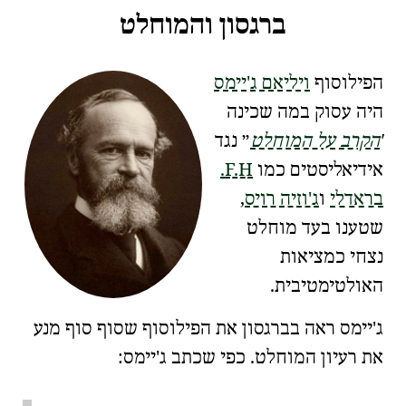
ברגסון והמוחלט
הפילוסוף
ויליאם ג'יימס
היה עסוק במה שכינה
הקרב על המוחלט
נגד
אידיאליסטים
כמו
F.H.
בראדלי
ו
ג'וזיה רויס
,
שטענו בעד
מוחלט
נצחי כמציאות
האולטימטיבית.
ג'יימס ראה בברגסון את הפילוסוף שסוף סוף מנע
את רעיון ה
מוחלט
. כפי שכתב ג'יימס: