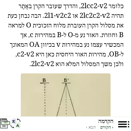
2
l
c
c
2
-
v
2
כלומר
, והדרך שעובר הקרן באֶתֶר
2
l
1
-
v
2
c
2
2
l
c
2
c
2
-
v
2
תהיה
או
. הבה נבחן כעת
O
את מסלול הקרן העוברת מלוח הזכוכית
למראה
c
B
O
B
וחוזרת. האור נע מ-
ל-
במהירות
, אך
OA
v
המכשיר עצמו נע במהירות
בכיוון
המאונך
c
2
-
v
2
OB
ל-
, מהירות האור היחסית כאן היא
,
2
l
c
2
-
v
2
ולכן משך המסלול המלא הוא
.
הקדמה
ספר
‹ הקודם
|
הבא ›